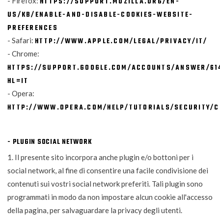
- Firefox:
HTTPS://SUPPORT.MOZILLA.ORG/EN-
US/KB/ENABLE-AND-DISABLE-COOKIES-WEBSITE-
PREFERENCES
- Safari:
HTTP://WWW.APPLE.COM/LEGAL/PRIVACY/IT/
- Chrome:
HTTPS://SUPPORT.GOOGLE.COM/ACCOUNTS/ANSWER/61
HL=IT
- Opera:
HTTP://WWW.OPERA.COM/HELP/TUTORIALS/SECURITY/C
- PLUGIN SOCIAL NETWORK
1. Il presente sito incorpora anche plugin e/o bottoni per i
social network, al fine di consentire una facile condivisione dei
contenuti sui vostri social network preferiti. Tali plugin sono
programmati in modo da non impostare alcun cookie all'accesso
della pagina, per salvaguardare la privacy degli utenti.